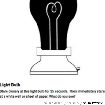
/
אשליית הנורה
צילום מסך, OPTICS4KIDS