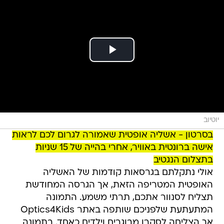
יוטיוב
בסרטון - אשליה אופטית שאמורה לגרום לכם לראות
אישה ברונטית באוויר, אחרי בהייה של 15 שניות
בתצלום הנגטיב
אולי נתקלתם בגרסאות קודמות של האשליה
האופטית המטריפה הזאת, אך הגרסה המחודשת
תצליח לסנוור אתכם, תרתי משמע. התמונה
המתעתעת שלפניכם שותפה באתר Optics4Kids
אך הצליחה לסקרן מבוגרים וילדים כאחד. בתמונה