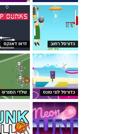
כדורסל רחוב
דרופ דאנקס
כדורסל לוני טונס
שלדי המגרש