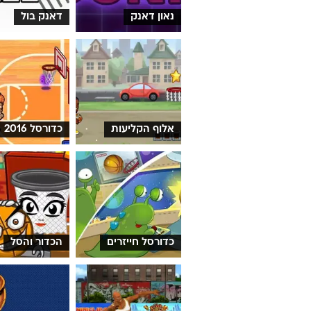
נאון דאנק
דאנק בול
אלוף הקליעות
כדורסל 2016
כדורסל חייזרים
הכדור והסל