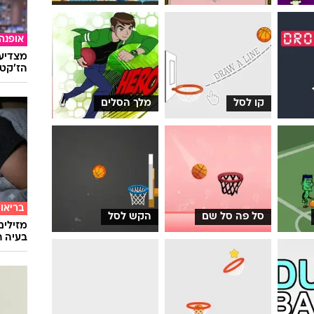
אופנה
מצדיעו
הז'קט 
קו לסל
מלך הסלים
בריאו
סל פה סל שם
הקש לסל
מזילים
בעיה ר