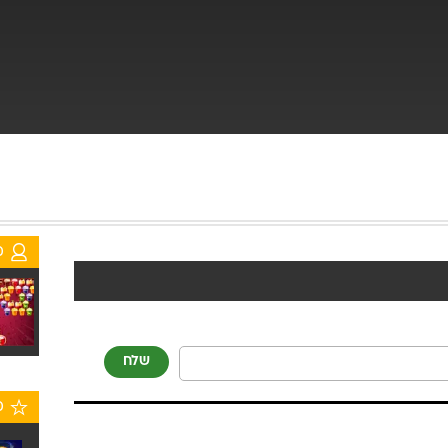
מ
שלח
מ