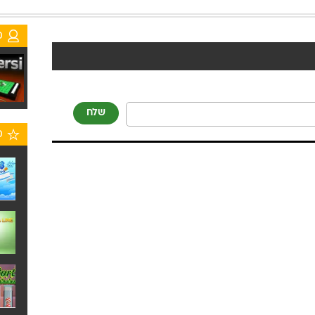
מ
שלח
מ