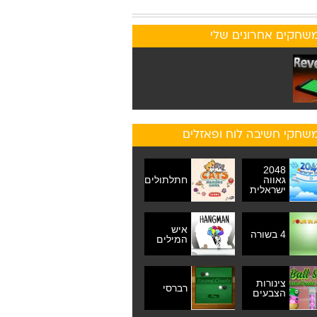
שחקים אחרונים שלי
שחקי חשיבה לוח ופאזלים
2048
גאווה
חתלתולים
ישראלית
איש
4 בשורה
המילים
צינורות
רברסי
הצבעים