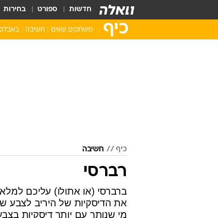
חדשות
ספורט
בחירות
כיף
משחקים שווים
חשיבה
באבלס
סופר מריו
באבלס
אנגרי בירדס
מהג'ונג
פקמן
זומא
שולה הזהב
פאזלים
שמחו את הקוף
קלפים
רטרו
מצא את ההבדלי
פצצתה
כיף
חשיבה
בובספוג
סוניק
רברסי
משחקי סמארטפון
ברברסי (או אתולו) עליכם למלא
את הדיסקיות של היריב לצבע ש
מי שנותר עם יותר דיסקיות בצבע