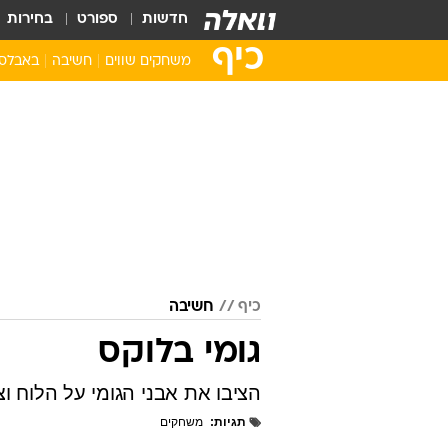
חדשות
ספורט
בחירות
כיף
משחקים שווים
חשיבה
באבלס
סופר מריו
באבלס
אנגרי בירדס
מהג'ונג
פקמן
זומא
שולה הזהב
פאזלים
שמחו את הקוף
קלפים
רטרו
מצא את ההבדלי
פצצתה
כיף
חשיבה
בובספוג
סוניק
גומי בלוקס
משחקי סמארטפון
הציבו את אבני הגומי על הלוח וצ
תגיות
משחקים