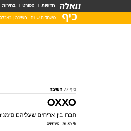
חדשות
ספורט
בחירות
כיף
משחקים שווים
חשיבה
באבלס
סופר מריו
באבלס
אנגרי בירדס
מהג'ונג
פקמן
זומא
שולה הזהב
פאזלים
שמחו את הקוף
קלפים
רטרו
מצא את ההבדלי
פצצתה
כיף
חשיבה
בובספוג
סוניק
OXXO
משחקי סמארטפון
חברו בין אריחים שעליהם סימנים
תגיות
משחקים