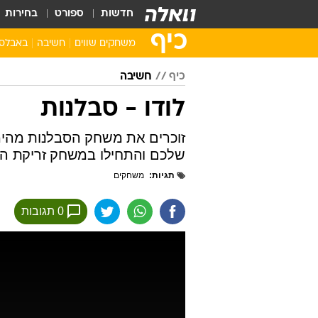
חדשות
ספורט
בחירות
כיף
משחקים שווים
חשיבה
באבלס
סופר מריו
באבלס
כיף
חשיבה
אנגרי בירדס
מהג'ונג
לודו - סבלנות
פקמן
זומא
שולה הזהב
פאזלים
זוכרים את משחק הסבלנות מהימי
שלכם והתחילו במשחק זריקת הקו
שמחו את הקוף
קלפים
תגיות
רטרו
משחקים
מצא את ההבדלי
פצצתה
0 תגובות
בובספוג
סוניק
משחקי סמארטפון