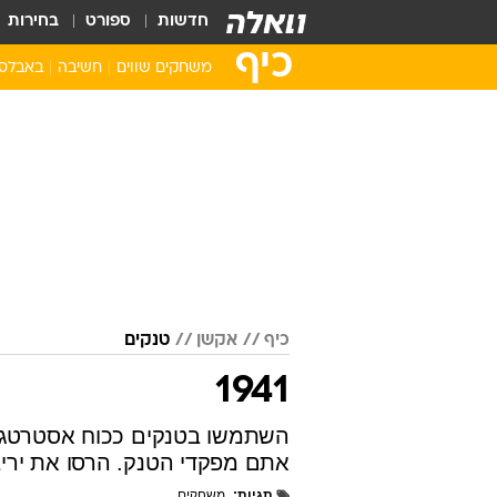
חדשות
ספורט
בחירות
כיף
משחקים שווים
חשיבה
באבלס
סופר מריו
באבלס
אנגרי בירדס
מהג'ונג
פקמן
זומא
שולה הזהב
פאזלים
שמחו את הקוף
קלפים
רטרו
מצא את ההבדלי
פצצתה
כיף
אקשן
טנקים
בובספוג
סוניק
1941
משחקי סמארטפון
השתמשו בטנקים ככוח אסטרטגי
אתם מפקדי הטנק. הרסו את ירי
תגיות
משחקים