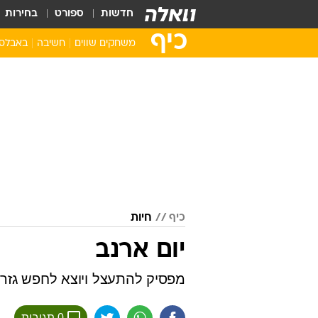
חדשות
ספורט
בחירות
כיף
משחקים שווים
חשיבה
באבלס
סופר מריו
באבלס
אנגרי בירדס
מהג'ונג
פקמן
זומא
שולה הזהב
פאזלים
שמחו את הקוף
קלפים
רטרו
מצא את ההבדלי
פצצתה
כיף
חיות
בובספוג
סוניק
יום ארנב
משחקי סמארטפון
מפסיק להתעצל ויוצא לחפש גזר
0 תגובות