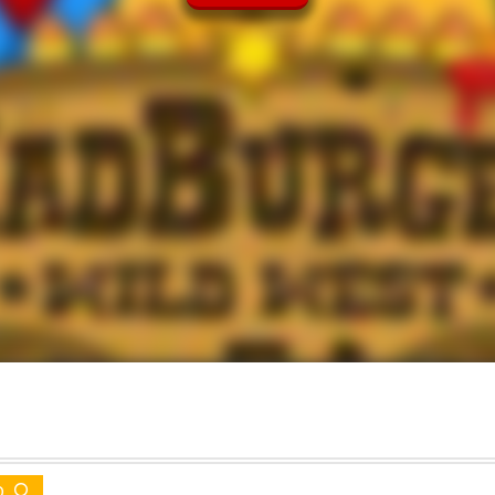
e Games
מ